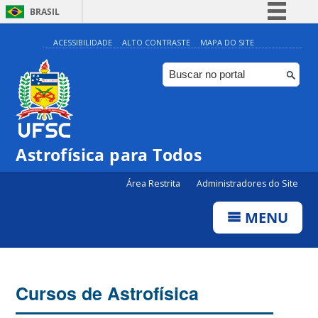
BRASIL
Simplifique!
ACESSIBILIDADE
ALTO CONTRASTE
MAPA DO SITE
Comunica BR
Participe
Acesso à informação
Legislação
Astrofísica para Todos
Canais
Área Restrita
Administradores do Site
MENU
Cursos de Astrofísica